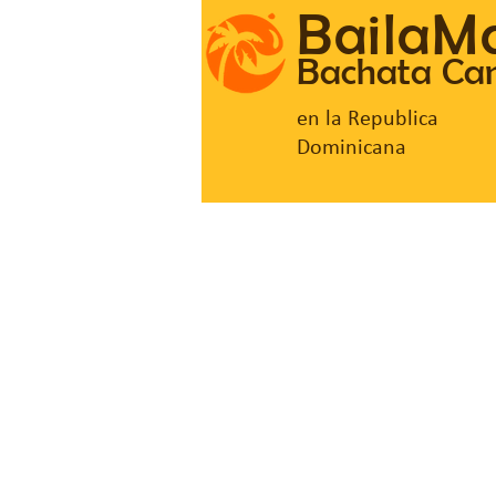
BailaM
Bachata C
en la Republica
Dominicana